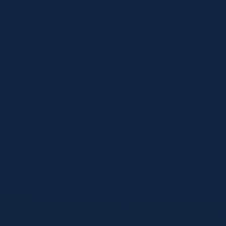
讯，支持Android/iOS官方安全下载，覆盖主流赛事与平台。
快速导航
首页
电竞资讯
App下载
赛事中心
联系我们