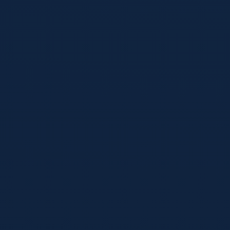
+86-2180237788