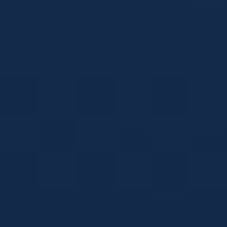
2026-07-31
电竞世界杯首次来到巴黎：7500万美元奖金汇聚职
业选手与全球玩家
电子竞技世界杯（EWC）首次在巴黎举行，25个项目、7500
万美元奖金以及来自世界各地的选手和观众，让这场夏季电竞
盛会成为游戏文化与职业竞技交汇的舞台。
阅读全文
2026-07-30
2026年电竞世界杯：各项目决赛结果、冠军与总排
名追踪
2026年电竞世界杯于7月6日在巴黎博览会凡尔赛门开幕，24个
电竞项目将在数周内决出冠军。本文持续汇总已确认的决赛成
绩、项目冠军、排名变化及后续赛程动态。
阅读全文