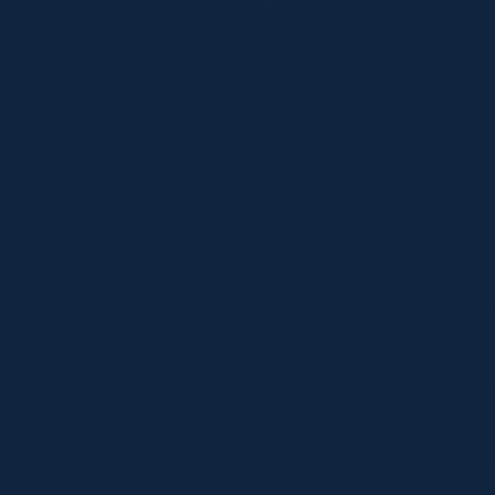
support@leihuo-esp.com