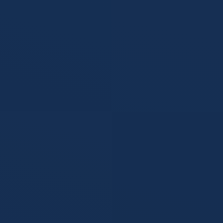
告、无恶意插件捆绑。经过多重安全扫描，全方位保护您的移
动设备隐私与安全。