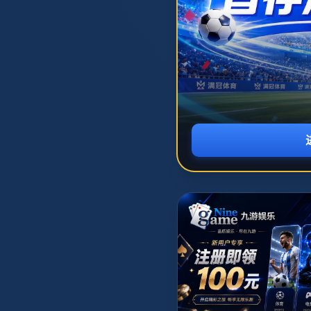
Toggle menu