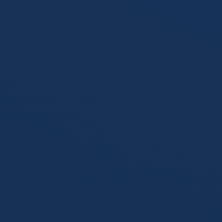
官方正版发布 · 纯净无广告体验
掌控赛场瞬息
雷火电竞App
官方极速版
聚合全球顶尖电竞赛事，为您提供毫秒级同步的实时比分、超